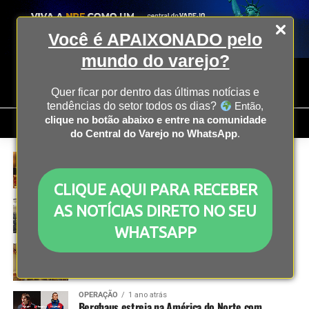
Você é APAIXONADO pelo
mundo do varejo?
Quer ficar por dentro das últimas notícias e
tendências do setor todos os dias?
Então,
clique no botão abaixo e entre na comunidade
do Central do Varejo no WhatsApp
.
INOVAÇÃO
1 ano atrás
Qual é a melhor carteira digital em 2025?
CLIQUE AQUI PARA RECEBER
NRF PARIS
1 ano atrás
AS NOTÍCIAS DIRETO NO SEU
10 motivos para participar da NRF Paris 2025
WHATSAPP
DESIGN
1 ano atrás
Café Cardcaptor Sakura por Akiba Station é
inaugurado na Liberdade com proposta imersiva
OPERAÇÃO
1 ano atrás
Berghaus estreia na América do Norte com