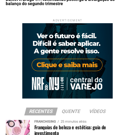
balanço do segundo trimestre
ADVERTISEMENT
RECENTES
QUENTE
VÍDEOS
FRANCHISING
25 minutos atrás
Franquias de beleza e estética: guia de
investimento