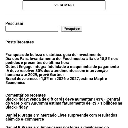
VEJA MAIS
Pesquisar
Pesquisar
Posts Recentes
Franquias de beleza e estética: guia de investimento
Dia dos Pais: levantamento do iFood mostra alta de 15,8% nos
pedidos e presentes de última hora
Getnet Engage integra fidelidade à maquininha de pagamento
IA deve resolver 80% dos atendimentos sem intervenção
humana até 2029, prevê Gartner
Brasil deve crescer 1,8% em 2026 e 2027, estima Mapfre
Economics
Comentários recentes
Black Friday: venda de gift cards deve aumentar 143% - Central
do Varejo
em
ABComm estima faturamento de R$ 7,1 bilhões na
Black Friday
Daniel R Braga
em
Mercado Livre surpreende com resultados
além do e-commerce
Daniel R Braga
em
Americanas posterga a divulgação do