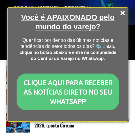
Você é APAIXONADO pelo
mundo do varejo?
Quer ficar por dentro das últimas notícias e
tendências do setor todos os dias?
Então,
clique no botão abaixo e entre na comunidade
do Central do Varejo no WhatsApp
.
OPERAÇÃO
4 meses atrás
Sterna Café aposta em experiência sensorial para
a Páscoa 2026
CLIQUE AQUI PARA RECEBER
AS NOTÍCIAS DIRETO NO SEU
OPERAÇÃO
4 meses atrás
Sabor de Família: franquia cresce com demanda
por praticidade e marca presença no setor de
WHATSAPP
alimentação saudável
ECONOMIA
4 meses atrás
Vendas no varejo dos EUA crescem 2% no início de
2026, aponta Circana