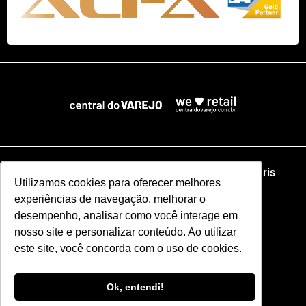
Home
NRF
NRA Chicago
NRF Paris
Utilizamos cookies para oferecer melhores
experiências de navegação, melhorar o
Web Summit Lisboa
Web Summit Rio
desempenho, analisar como você interage em
nosso site e personalizar conteúdo. Ao utilizar
Especial NRF2026
este site, você concorda com o uso de cookies.
Razão Social: CENTRAL DO VAREJO LTDA
Ok, entendi!
CNPJ: 51.110.853/0001-17