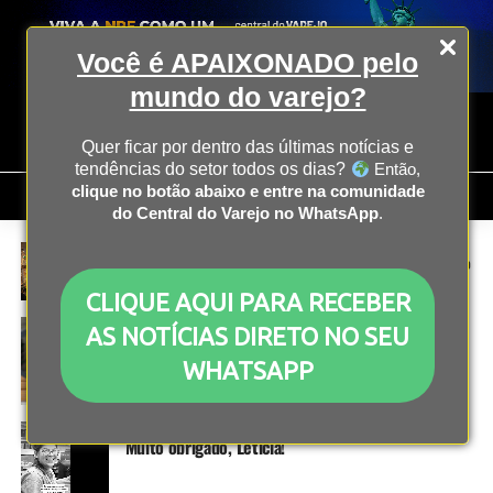
Você é APAIXONADO pelo
mundo do varejo?
Quer ficar por dentro das últimas notícias e
tendências do setor todos os dias?
Então,
clique no botão abaixo e entre na comunidade
do Central do Varejo no WhatsApp
.
EVENTOS
1 ano atrás
Super Rio Expofood bate recorde de público em 2º
dia
CLIQUE AQUI PARA RECEBER
E-COMMERCE
1 ano atrás
AS NOTÍCIAS DIRETO NO SEU
Live commerce cresce no Brasil: 5 dicas para
aumentar as vendas
WHATSAPP
COLUNISTAS
1 ano atrás
Muito obrigado, Leticia!