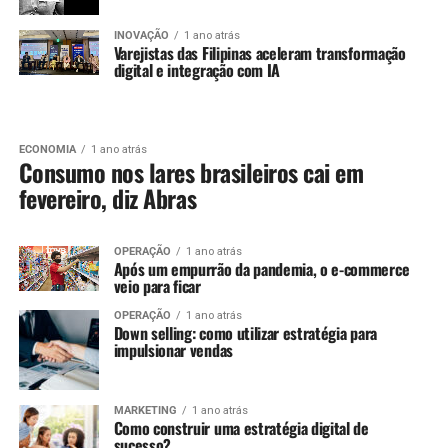
INOVAÇÃO
1 ano atrás
Varejistas das Filipinas aceleram transformação
digital e integração com IA
ECONOMIA
1 ano atrás
Consumo nos lares brasileiros cai em
fevereiro, diz Abras
OPERAÇÃO
1 ano atrás
Após um empurrão da pandemia, o e-commerce
veio para ficar
OPERAÇÃO
1 ano atrás
Down selling: como utilizar estratégia para
impulsionar vendas
MARKETING
1 ano atrás
Como construir uma estratégia digital de
sucesso?