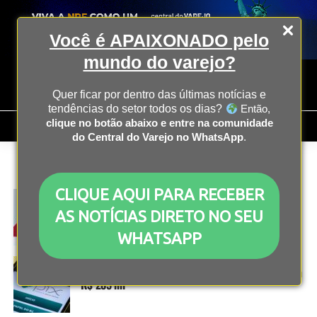
Você é APAIXONADO pelo
mundo do varejo?
Quer ficar por dentro das últimas notícias e
tendências do setor todos os dias?
Então,
clique no botão abaixo e entre na comunidade
do Central do Varejo no WhatsApp
.
All posts tagged "bacen"
CLIQUE AQUI PARA RECEBER
ECONOMIA
2 anos atrás
Projeção da inflação para 2024 cai mais uma vez
AS NOTÍCIAS DIRETO NO SEU
WHATSAPP
ECONOMIA
2 anos atrás
Transações via Pix no varejo e food service passam
R$ 285 mi