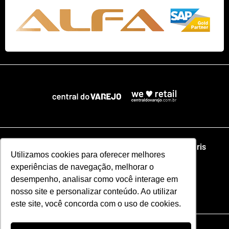
Home
NRF
NRA Chicago
NRF Paris
Utilizamos cookies para oferecer melhores
experiências de navegação, melhorar o
Web Summit Lisboa
Web Summit Rio
desempenho, analisar como você interage em
nosso site e personalizar conteúdo. Ao utilizar
Especial NRF2026
este site, você concorda com o uso de cookies.
Razão Social: CENTRAL DO VAREJO LTDA