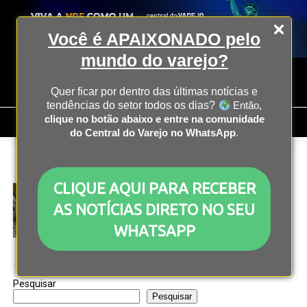
Você é APAIXONADO pelo
mundo do varejo?
Quer ficar por dentro das últimas notícias e
tendências do setor todos os dias?
Então,
clique no botão abaixo e entre na comunidade
do Central do Varejo no WhatsApp
.
All posts tagged "comerciantes"
CLIQUE AQUI PARA RECEBER
ECONOMIA
2 anos atrás
Maioria dos comerciantes de Minas Gerais têm
AS NOTÍCIAS DIRETO NO SEU
boas expectativas para 2024
WHATSAPP
Pesquisar
Pesquisar