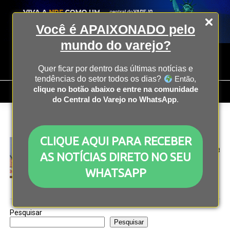
Você é APAIXONADO pelo
mundo do varejo?
Quer ficar por dentro das últimas notícias e
tendências do setor todos os dias?
Então,
clique no botão abaixo e entre na comunidade
do Central do Varejo no WhatsApp
.
All posts tagged "eco-friendly"
CLIQUE AQUI PARA RECEBER
COMPORTAMENTO
2 anos atrás
Consumidores buscam sustentabilidade na hora de
AS NOTÍCIAS DIRETO NO SEU
comprar
WHATSAPP
Pesquisar
Pesquisar