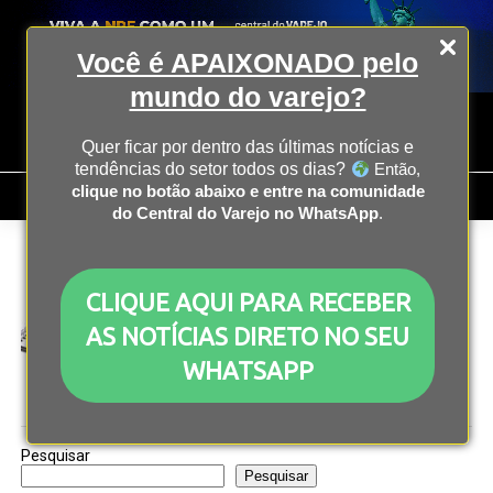
Você é APAIXONADO pelo
mundo do varejo?
Quer ficar por dentro das últimas notícias e
tendências do setor todos os dias?
Então,
clique no botão abaixo e entre na comunidade
do Central do Varejo no WhatsApp
.
All posts tagged "julho 2023"
CLIQUE AQUI PARA RECEBER
ECONOMIA
3 anos atrás
Como foi julho de 2023 para o varejo brasileiro
AS NOTÍCIAS DIRETO NO SEU
WHATSAPP
Pesquisar
Pesquisar