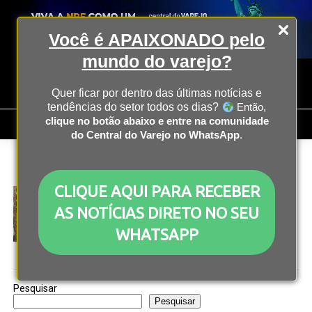
Você é APAIXONADO pelo
mundo do varejo?
Quer ficar por dentro das últimas notícias e
tendências do setor todos os dias?
Então,
clique no botão abaixo e entre na comunidade
do Central do Varejo no WhatsApp
.
All posts tagged "livraria"
CLIQUE AQUI PARA RECEBER
E-COMMERCE
3 anos atrás
Saraiva fecha todas as lojas físicas e demite
AS NOTÍCIAS DIRETO NO SEU
funcionários
WHATSAPP
Pesquisar
Pesquisar