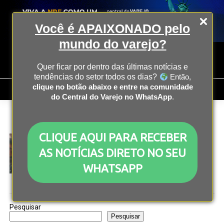
Você é APAIXONADO pelo
mundo do varejo?
Quer ficar por dentro das últimas notícias e
tendências do setor todos os dias?
Então,
clique no botão abaixo e entre na comunidade
do Central do Varejo no WhatsApp
.
All posts tagged "Vale"
CLIQUE AQUI PARA RECEBER
OPERAÇÃO
3 anos atrás
Regulação da China sobre Vale pode baixar preços
AS NOTÍCIAS DIRETO NO SEU
para varejo nacional
WHATSAPP
Pesquisar
Pesquisar