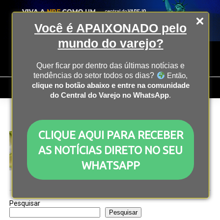
Você é APAIXONADO pelo
mundo do varejo?
Quer ficar por dentro das últimas notícias e
tendências do setor todos os dias?
Então,
clique no botão abaixo e entre na comunidade
do Central do Varejo no WhatsApp
.
All posts tagged "Yes! Cosmetics"
CLIQUE AQUI PARA RECEBER
COMPORTAMENTO
2 anos atrás
Cosméticos veganos: como se adaptar a um
AS NOTÍCIAS DIRETO NO SEU
mercado mais exigente?
WHATSAPP
Pesquisar
Pesquisar