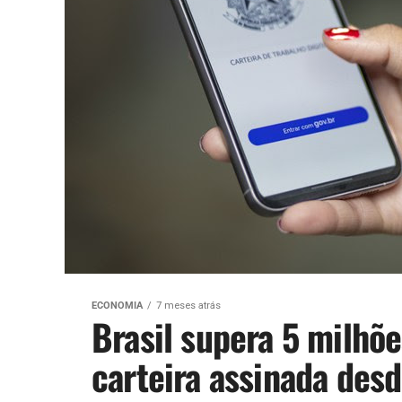
ECONOMIA
7 meses atrás
Brasil supera 5 milh
carteira assinada des