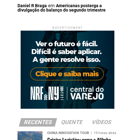
Daniel R Braga
em
Americanas posterga a
divulgação do balanço do segundo trimestre
ADVERTISEMENT
RECENTES
QUENTE
VÍDEOS
CHINA INNOVATION TOUR
19 horas atrás
Cainiao Logistics: como a Alibaba