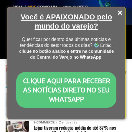
Você é APAIXONADO pelo
mundo do varejo?
Quer ficar por dentro das últimas notícias e
tendências do setor todos os dias?
Então,
clique no botão abaixo e entre na comunidade
do Central do Varejo no WhatsApp
.
OPERAÇÃO
2 anos atrás
Comércio social não é um modelo único para todos
CLIQUE AQUI PARA RECEBER
AS NOTÍCIAS DIRETO NO SEU
INOVAÇÃO
2 anos atrás
WHATSAPP
Prada e Miu Miu são as primeiras marcas a lançar
nova categoria de bolsas no Bitmoji do Snap
E-COMMERCE
2 anos atrás
Lojas tiveram redução média de até 87% nos