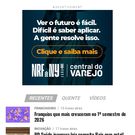
ADVERTISEMENT
RECENTES
QUENTE
VÍDEOS
FRANCHISING
15 horas atrás
Franquias que mais cresceram no 1º semestre de
2026
INOVAÇÃO
17 horas atrás
RD Saúde inaugura loja conceito Raia com retail