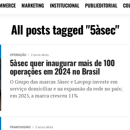
OMMERCE
MARKETING
INSTITUCIONAL
PUBLIEDITORIAL
CO
All posts tagged "5àsec"
OPERAÇÃO
2 anos atrás
5àsec quer inaugurar mais de 100
operações em 2024 no Brasil
O Grupo das marcas 5àsec e Lavpop investe em
serviço domiciliar e na expansão da rede no país;
em 2023, a marca cresceu 11%
FRANCHISING
2 anos atrás