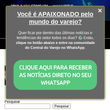
Você é APAIXONADO pelo
mundo do varejo?
Quer ficar por dentro das últimas notícias e
tendências do setor todos os dias?
Então,
clique no botão abaixo e entre na comunidade
do Central do Varejo no WhatsApp
.
All posts tagged "atacado"
CLIQUE AQUI PARA RECEBER
OPERAÇÃO
1 ano atrás
O que é o comércio varejista?
AS NOTÍCIAS DIRETO NO SEU
WHATSAPP
Pesquisar
Pesquisar