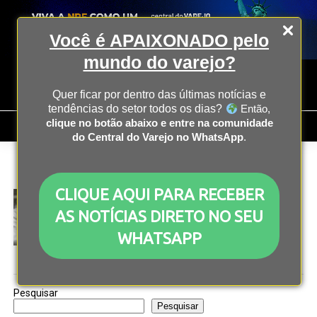
Você é APAIXONADO pelo
mundo do varejo?
Quer ficar por dentro das últimas notícias e
tendências do setor todos os dias?
Então,
clique no botão abaixo e entre na comunidade
do Central do Varejo no WhatsApp
.
All posts tagged "corebiz"
CLIQUE AQUI PARA RECEBER
COLUNISTAS
3 anos atrás
App commerce na Black Friday: como transformar
AS NOTÍCIAS DIRETO NO SEU
downloads em vendas?
WHATSAPP
Pesquisar
Pesquisar