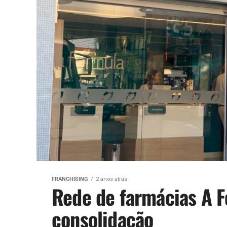
FRANCHISING
2 anos atrás
Rede de farmácias A 
consolidação