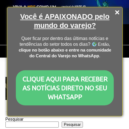
Você é APAIXONADO pelo
mundo do varejo?
Quer ficar por dentro das últimas notícias e
tendências do setor todos os dias?
Então,
clique no botão abaixo e entre na comunidade
do Central do Varejo no WhatsApp
.
All posts tagged "greg brockman"
CLIQUE AQUI PARA RECEBER
EVENTOS
2 anos atrás
No SXSW, fundador da OpenAI debateu limites
AS NOTÍCIAS DIRETO NO SEU
éticos da IA
WHATSAPP
Pesquisar
Pesquisar