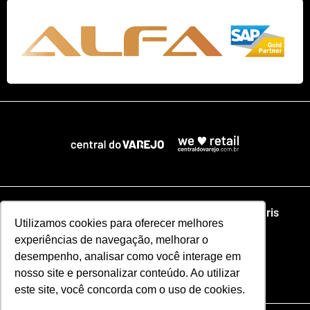
Home
NRF
NRA Chicago
NRF Paris
Utilizamos cookies para oferecer melhores
experiências de navegação, melhorar o
Web Summit Lisboa
Web Summit Rio
desempenho, analisar como você interage em
nosso site e personalizar conteúdo. Ao utilizar
Especial NRF2026
este site, você concorda com o uso de cookies.