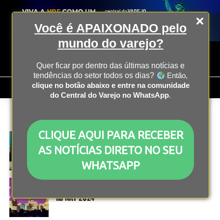
Você é APAIXONADO pelo
mundo do varejo?
Quer ficar por dentro das últimas notícias e
tendências do setor todos os dias?
Então,
clique no botão abaixo e entre na comunidade
do Central do Varejo no WhatsApp
.
All posts tagged "nrf"
CLIQUE AQUI PARA RECEBER
EVENTOS
3 anos atrás
Como a Crocs e a Claire’s voltaram à moda
AS NOTÍCIAS DIRETO NO SEU
WHATSAPP
EVENTOS
3 anos atrás
Cultura empresarial e com propósito é destaque
na NRF 2024