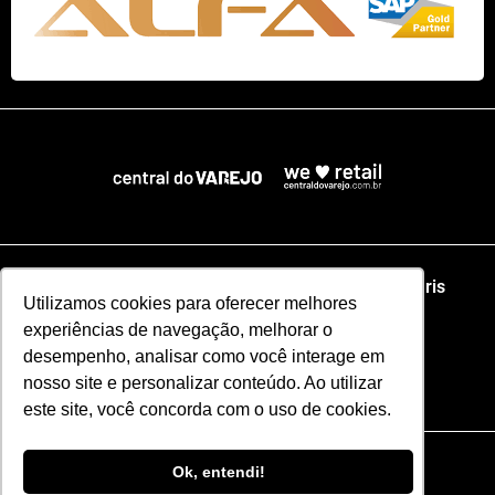
Home
NRF
NRA Chicago
NRF Paris
Utilizamos cookies para oferecer melhores
experiências de navegação, melhorar o
Web Summit Lisboa
Web Summit Rio
desempenho, analisar como você interage em
nosso site e personalizar conteúdo. Ao utilizar
Especial NRF2026
este site, você concorda com o uso de cookies.
Razão Social: CENTRAL DO VAREJO LTDA
Ok, entendi!
CNPJ: 51.110.853/0001-17