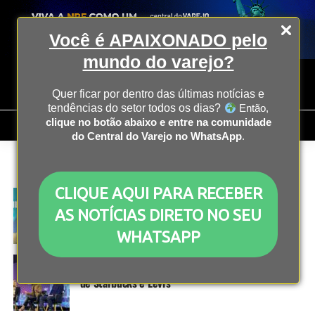
Você é APAIXONADO pelo
mundo do varejo?
Quer ficar por dentro das últimas notícias e
tendências do setor todos os dias?
Então,
clique no botão abaixo e entre na comunidade
do Central do Varejo no WhatsApp
.
All posts tagged "nrf"
CLIQUE AQUI PARA RECEBER
NRF2025
2 anos atrás
Previsões de preços e novas estratégias no varejo
AS NOTÍCIAS DIRETO NO SEU
em 2025
WHATSAPP
NRF2025
2 anos atrás
Por dentro da transformação digital: os segredos
de Starbucks e Levi’s