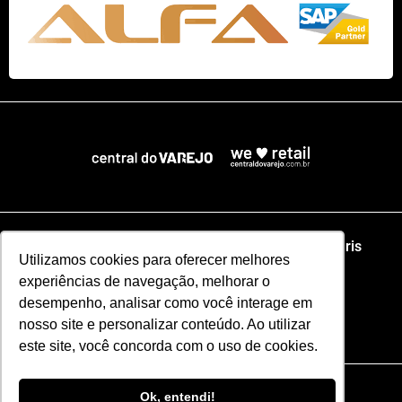
Home
NRF
NRA Chicago
NRF Paris
Utilizamos cookies para oferecer melhores
experiências de navegação, melhorar o
Web Summit Lisboa
Web Summit Rio
desempenho, analisar como você interage em
nosso site e personalizar conteúdo. Ao utilizar
Especial NRF2026
este site, você concorda com o uso de cookies.
Razão Social: CENTRAL DO VAREJO LTDA
Ok, entendi!
CNPJ: 51.110.853/0001-17