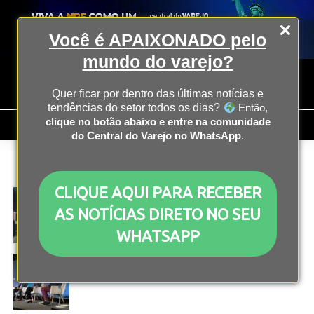
Você é APAIXONADO pelo
mundo do varejo?
Quer ficar por dentro das últimas notícias e
tendências do setor todos os dias?
Então,
clique no botão abaixo e entre na comunidade
do Central do Varejo no WhatsApp
.
All posts tagged "nrf"
CLIQUE AQUI PARA RECEBER
NRF
2 anos atrás
Torne suas lojas insubstituíveis e irresistíveis com
AS NOTÍCIAS DIRETO NO SEU
as dicas de Kevin Ervin Kelley
WHATSAPP
NRF
2 anos atrás
Estratégias de sucesso com IA no varejo