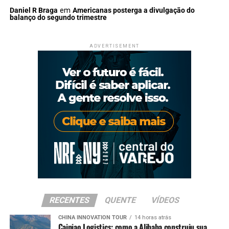
Daniel R Braga
em
Americanas posterga a divulgação do
balanço do segundo trimestre
ADVERTISEMENT
RECENTES
QUENTE
VÍDEOS
CHINA INNOVATION TOUR
14 horas atrás
Cainiao Logistics: como a Alibaba construiu sua