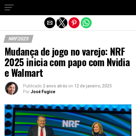
Sair da versão mobile
NRF2025
Mudança de jogo no varejo: NRF
2025 inicia com papo com Nvidia
e Walmart
Publicado
2 anos atrás
on
12 de janeiro, 2025
Por
José Fugice