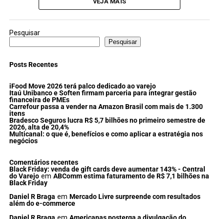
VEJA MAIS
Pesquisar
Pesquisar
Posts Recentes
iFood Move 2026 terá palco dedicado ao varejo
Itaú Unibanco e Soften firmam parceria para integrar gestão
financeira de PMEs
Carrefour passa a vender na Amazon Brasil com mais de 1.300
itens
Bradesco Seguros lucra R$ 5,7 bilhões no primeiro semestre de
2026, alta de 20,4%
Multicanal: o que é, benefícios e como aplicar a estratégia nos
negócios
Comentários recentes
Black Friday: venda de gift cards deve aumentar 143% - Central
do Varejo
em
ABComm estima faturamento de R$ 7,1 bilhões na
Black Friday
Daniel R Braga
em
Mercado Livre surpreende com resultados
além do e-commerce
Daniel R Braga
em
Americanas posterga a divulgação do