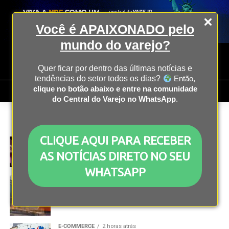
Você é APAIXONADO pelo
mundo do varejo?
Quer ficar por dentro das últimas notícias e
tendências do setor todos os dias?
Então,
clique no botão abaixo e entre na comunidade
do Central do Varejo no WhatsApp
.
All posts tagged "Últimas Notícias"
CLIQUE AQUI PARA RECEBER
E-COMMERCE
23 minutos atrás
iFood Move 2026 terá palco dedicado ao varejo
AS NOTÍCIAS DIRETO NO SEU
WHATSAPP
OPERAÇÃO
1 hora atrás
Itaú Unibanco e Soften firmam parceria para
integrar gestão financeira de PMEs
E-COMMERCE
2 horas atrás