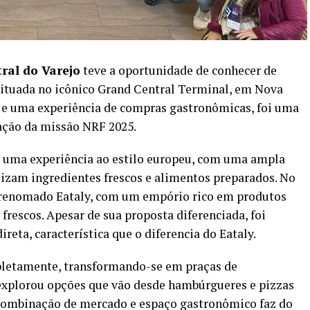
ral do Varejo
teve a oportunidade de conhecer de
 situada no icônico Grand Central Terminal, em Nova
ra e uma experiência de compras gastronômicas, foi uma
ação da missão NRF 2025.
r uma experiência ao estilo europeu, com uma ampla
lizam ingredientes frescos e alimentos preparados. No
o renomado Eataly, com um empório rico em produtos
s frescos. Apesar de sua proposta diferenciada, foi
reta, característica que o diferencia do Eataly.
pletamente, transformando-se em praças de
 explorou opções que vão desde hambúrgueres e pizzas
a combinação de mercado e espaço gastronômico faz do