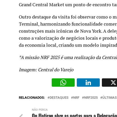
Grand Central Market um ponto de encontro tan
Outro destaque da visita foi observar como o m
Terminal, harmonizando funcionalidade comerc
construções mais icônicas de Nova York. A del
como a valorização de negócios locais e produt
da economia local, criando um modelo inspirado
*A missão NRF 2025 é uma realização da Central
Imagem: Central do Varejo
WhatsAp
Li
RELACIONADOS:
DESTAQUES
NRF
NRF2025
ÚLTIMAS
NÃO PERCA
On Flatiron abre as portas para a Delegação