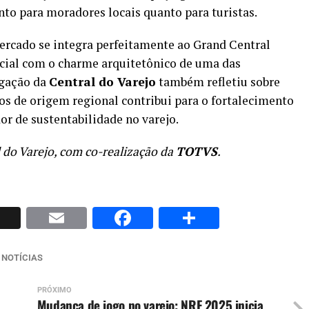
to para moradores locais quanto para turistas.
ercado se integra perfeitamente ao Grand Central
ial com o charme arquitetônico de uma das
egação da
Central do Varejo
também refletiu sobre
os de origem regional contribui para o fortalecimento
r de sustentabilidade no varejo.
 do Varejo, com co-realização da
TOTVS
.
p
nkedIn
X
Email
Facebook
Share
 NOTÍCIAS
PRÓXIMO
Mudança de jogo no varejo: NRF 2025 inicia