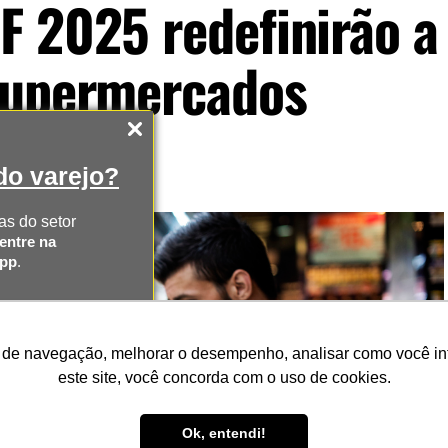
F 2025 redefinirão a
 supermercados
o varejo?
as do setor
entre na
App
.
AS
 de navegação, melhorar o desempenho, analisar como você inte
SAPP
este site, você concorda com o uso de cookies.
Ok, entendi!