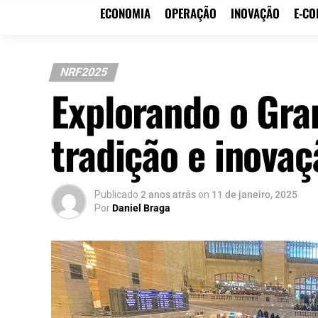
ECONOMIA
OPERAÇÃO
INOVAÇÃO
E-C
NRF2025
Explorando o Gra
tradição e inova
Publicado
2 anos atrás
on
11 de janeiro, 2025
Por
Daniel Braga