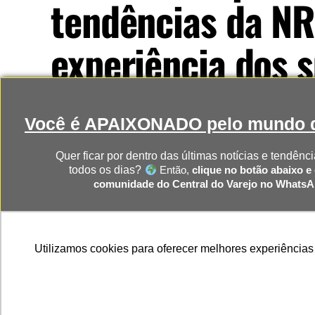
tendências da NR
experiência dos
Publicado
11 meses atrás
on
5 de setembro, 2025
Por
Jorge Inafuco
Você é APAIXONADO pelo mundo d
Quer ficar por dentro das últimas notícias e tendênci
todos os dias?
Então,
clique no botão abaixo e 
comunidade do Central do Varejo no Whats
CLIQUE AQUI PARA RECEBER 
Utilizamos cookies para oferecer melhores experiências
NOTÍCIAS DIRETO NO SEU WHAT