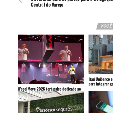
Central do Varejo
VOCÊ
Itaú Unibanco e
para integrar g
iFood Move 2026 terá palco dedicado ao
varejo