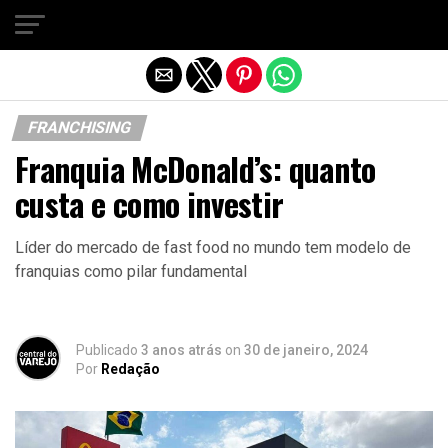
Sair da versão mobile
FRANCHISING
Franquia McDonald’s: quanto
custa e como investir
Líder do mercado de fast food no mundo tem modelo de
franquias como pilar fundamental
Publicado
3 anos atrás
on
30 de janeiro, 2024
Por
Redação