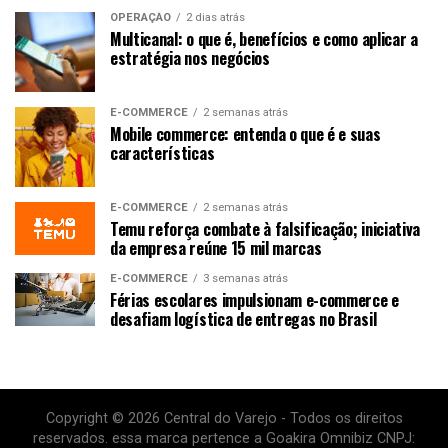
OPERAÇÃO
2 dias atrás
Multicanal: o que é, benefícios e como aplicar a
estratégia nos negócios
E-COMMERCE
2 semanas atrás
Mobile commerce: entenda o que é e suas
características
E-COMMERCE
2 semanas atrás
Temu reforça combate à falsificação; iniciativa
da empresa reúne 15 mil marcas
E-COMMERCE
3 semanas atrás
Férias escolares impulsionam e-commerce e
desafiam logística de entregas no Brasil
Copyright © 2026 Central do Varejo - Todos os direitos
reservados. essa marca pertence a Goakira Omnibiz CNPJ: