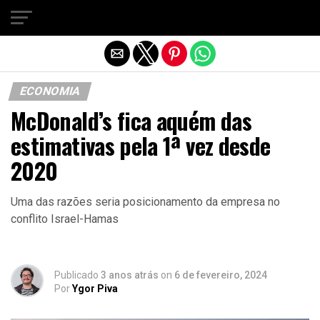
Sair da versão mobile
ECONOMIA
McDonald’s fica aquém das
estimativas pela 1ª vez desde
2020
Uma das razões seria posicionamento da empresa no
conflito Israel-Hamas
Publicado
3 anos atrás
on
6 de fevereiro, 2024
Por
Ygor Piva