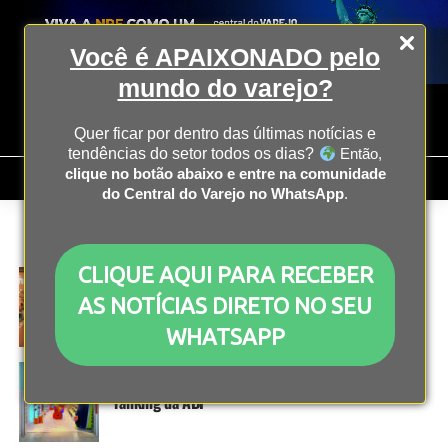
Você é APAIXONADO pelo
mundo do varejo?
Quer ficar por dentro das últimas notícias e
tendências do setor todos os dias?
Então,
clique no botão abaixo e entre na comunidade
do Central do Varejo no WhatsApp
.
All posts tagged "Milon"
CLIQUE AQUI PARA RECEBER
FRANCHISING
3 anos atrás
Milon pretende implantar 4 novas operações na
AS NOTÍCIAS DIRETO NO SEU
cidade de São Paulo em 2024
WHATSAPP
FRANCHISING
3 anos atrás
Franquias do interior paulista se destacam em
ranking da ABF