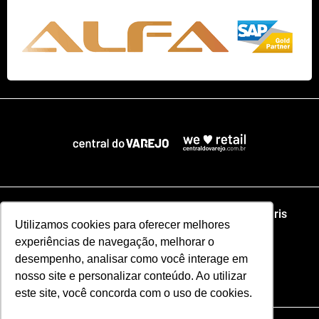
Home
NRF
NRA Chicago
NRF Paris
Utilizamos cookies para oferecer melhores
experiências de navegação, melhorar o
Web Summit Lisboa
Web Summit Rio
desempenho, analisar como você interage em
nosso site e personalizar conteúdo. Ao utilizar
Especial NRF2026
este site, você concorda com o uso de cookies.