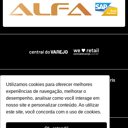
Home
NRF
NRA Chicago
NRF Paris
Utilizamos cookies para oferecer melhores
experiências de navegação, melhorar o
Web Summit Lisboa
Web Summit Rio
desempenho, analisar como você interage em
nosso site e personalizar conteúdo. Ao utilizar
Especial NRF2026
este site, você concorda com o uso de cookies.
Razão Social: CENTRAL DO VAREJO LTDA
CNPJ: 51.110.853/0001-17