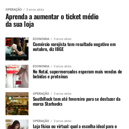
OPERAÇÃO
3 anos atrás
Aprenda a aumentar o ticket médio
da sua loja
ECONOMIA
3 anos atrás
Comércio varejista tem resultado negativo em
outubro, diz IBGE
ECONOMIA
3 anos atrás
No Natal, supermercados esperam mais vendas de
bebidas e proteínas
OPERAÇÃO
3 anos atrás
SouthRock tem até fevereiro para se desfazer da
marca Starbucks
OPERAÇÃO
3 anos atrás
Loja física ou virtual: qual a escolha ideal para o