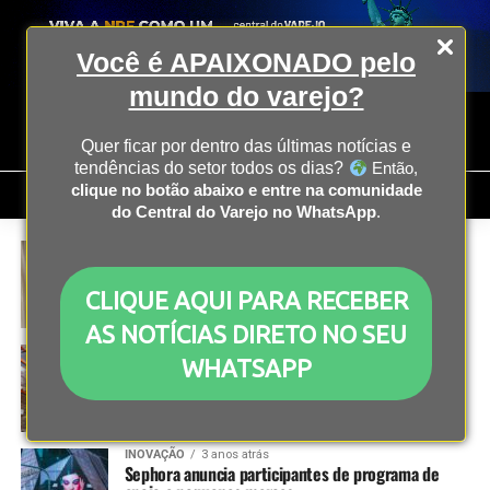
Você é APAIXONADO pelo
mundo do varejo?
Quer ficar por dentro das últimas notícias e
tendências do setor todos os dias?
Então,
clique no botão abaixo e entre na comunidade
do Central do Varejo no WhatsApp
.
E-COMMERCE
3 anos atrás
Repaginação das lojas físicas será destaque no
varejo em 2024, diz especialista
CLIQUE AQUI PARA RECEBER
AS NOTÍCIAS DIRETO NO SEU
COLUNISTAS
3 anos atrás
WHATSAPP
Como a logística de ponta a ponta favorece as
operações do Remessa Conforme?
INOVAÇÃO
3 anos atrás
Sephora anuncia participantes de programa de