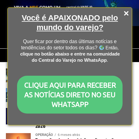
Você é APAIXONADO pelo
mundo do varejo?
Quer ficar por dentro das últimas notícias e
tendências do setor todos os dias?
Então,
clique no botão abaixo e entre na comunidade
do Central do Varejo no WhatsApp
.
MARKETING
6 meses atrás
Sadia e Perdigão promovem ações de verão com
prêmios em compras de frios
CLIQUE AQUI PARA RECEBER
OPERAÇÃO
6 meses atrás
AS NOTÍCIAS DIRETO NO SEU
Amazon anuncia fechamento de todas as lojas
físicas Amazon Fresh e Amazon Go
WHATSAPP
INOVAÇÃO
6 meses atrás
Estudo da IBM aponta IA agêntica, soberania de IA
e velocidade como prioridades estratégicas para
2026
OPERAÇÃO
6 meses atrás