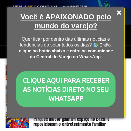
Você é APAIXONADO pelo
mundo do varejo?
Quer ficar por dentro das últimas notícias e
tendências do setor todos os dias?
Então,
clique no botão abaixo e entre na comunidade
do Central do Varejo no WhatsApp
.
ECONOMIA
7 meses atrás
Cesta básica registra queda no segundo semestre
de 2025
CLIQUE AQUI PARA RECEBER
OPERAÇÃO
7 meses atrás
AS NOTÍCIAS DIRETO NO SEU
Setor de cartões deve ultrapassar R$ 5 trilhões
em transações em 2026, aponta Abecs
WHATSAPP
OPERAÇÃO
7 meses atrás
Parques indoor ganham espaço no Brasil e
reposicionam o entretenimento familiar