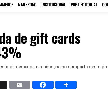
OMMERCE
MARKETING
INSTITUCIONAL
PUBLIEDITORIAL
CO
da de gift cards
143%
umento da demanda e mudanças no comportamento do
p
nkedIn
X
Email
Facebook
Share