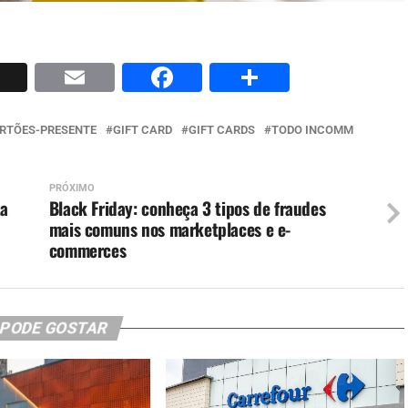
p
nkedIn
X
Email
Facebook
Share
RTÕES-PRESENTE
GIFT CARD
GIFT CARDS
TODO INCOMM
PRÓXIMO
ta
Black Friday: conheça 3 tipos de fraudes
mais comuns nos marketplaces e e-
commerces
 PODE GOSTAR