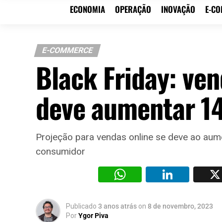
ECONOMIA
OPERAÇÃO
INOVAÇÃO
E-C
E-COMMERCE
Black Friday: ven
deve aumentar 
Projeção para vendas online se deve ao a
consumidor
WhatsAp
Li
Publicado
3 anos atrás
on
8 de novembro, 2023
Por
Ygor Piva