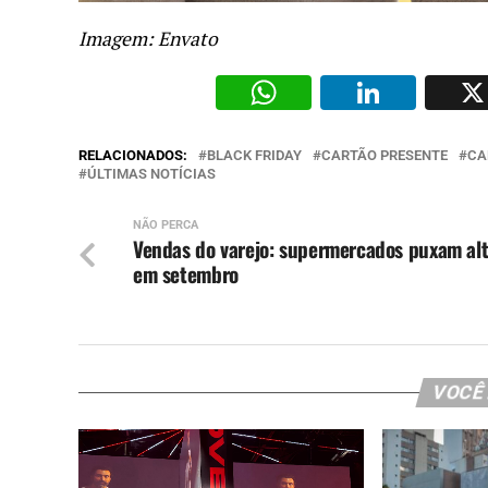
Imagem: Envato
WhatsAp
Li
RELACIONADOS:
BLACK FRIDAY
CARTÃO PRESENTE
CA
ÚLTIMAS NOTÍCIAS
NÃO PERCA
Vendas do varejo: supermercados puxam al
em setembro
VOCÊ