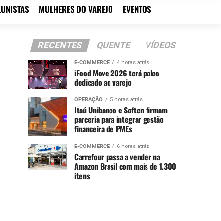
LUNISTAS
MULHERES DO VAREJO
EVENTOS
RECENTES
QUENTE
VÍDEOS
E-COMMERCE
4 horas atrás
iFood Move 2026 terá palco
dedicado ao varejo
OPERAÇÃO
5 horas atrás
Itaú Unibanco e Soften firmam
parceria para integrar gestão
financeira de PMEs
E-COMMERCE
6 horas atrás
Carrefour passa a vender na
Amazon Brasil com mais de 1.300
itens