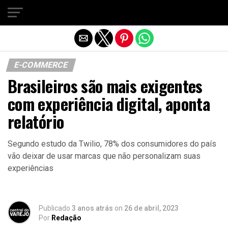
Sair da versão mobile
E-COMMERCE
Brasileiros são mais exigentes
com experiência digital, aponta
relatório
Segundo estudo da Twilio, 78% dos consumidores do país
vão deixar de usar marcas que não personalizam suas
experiências
Publicado
3 anos atrás
on
26 de abril, 2023
Por
Redação