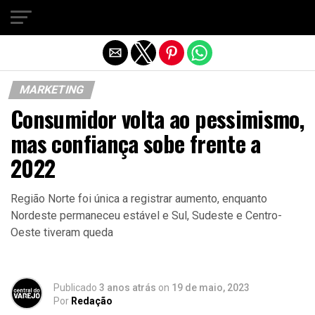
Sair da versão mobile
MARKETING
Consumidor volta ao pessimismo,
mas confiança sobe frente a
2022
Região Norte foi única a registrar aumento, enquanto
Nordeste permaneceu estável e Sul, Sudeste e Centro-
Oeste tiveram queda
Publicado
3 anos atrás
on
19 de maio, 2023
Por
Redação