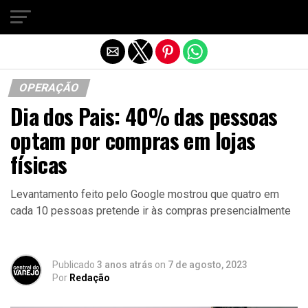
Sair da versão mobile
OPERAÇÃO
Dia dos Pais: 40% das pessoas
optam por compras em lojas
físicas
Levantamento feito pelo Google mostrou que quatro em
cada 10 pessoas pretende ir às compras presencialmente
Publicado
3 anos atrás
on
7 de agosto, 2023
Por
Redação