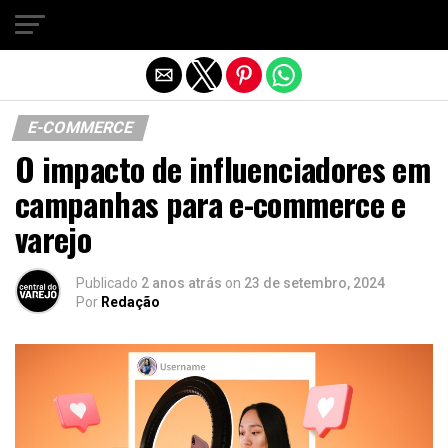
Sair da versão mobile
E-COMMERCE
O impacto de influenciadores em
campanhas para e-commerce e
varejo
Publicado
2 anos atrás
on
23 de setembro, 2024
Por
Redação