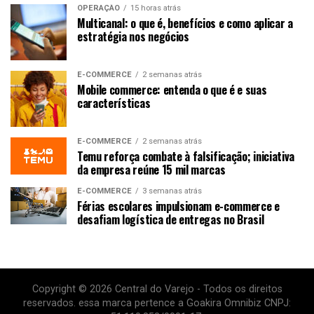
OPERAÇÃO
15 horas atrás
Multicanal: o que é, benefícios e como aplicar a
estratégia nos negócios
E-COMMERCE
2 semanas atrás
Mobile commerce: entenda o que é e suas
características
E-COMMERCE
2 semanas atrás
Temu reforça combate à falsificação; iniciativa
da empresa reúne 15 mil marcas
E-COMMERCE
3 semanas atrás
Férias escolares impulsionam e-commerce e
desafiam logística de entregas no Brasil
Copyright © 2026 Central do Varejo - Todos os direitos
reservados. essa marca pertence a Goakira Omnibiz CNPJ: