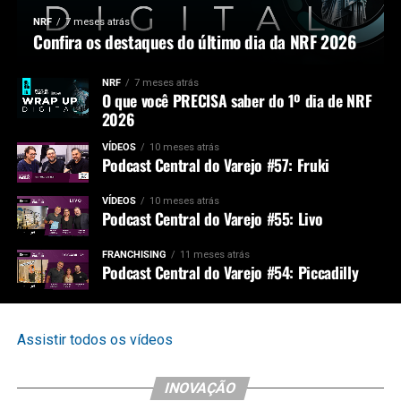
NRF
7 meses atrás
Confira os destaques do último dia da NRF 2026
NRF
7 meses atrás
O que você PRECISA saber do 1º dia de NRF
2026
VÍDEOS
10 meses atrás
Podcast Central do Varejo #57: Fruki
VÍDEOS
10 meses atrás
Podcast Central do Varejo #55: Livo
FRANCHISING
11 meses atrás
Podcast Central do Varejo #54: Piccadilly
Assistir todos os vídeos
INOVAÇÃO