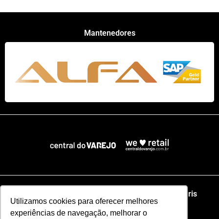
Mantenedores
Home
NRF
NRA Chicago
NRF Paris
Utilizamos cookies para oferecer melhores
experiências de navegação, melhorar o
Web Summit Lisboa
Web Summit Rio