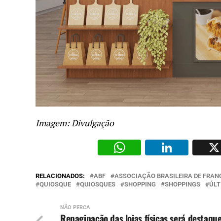
Imagem: Divulgação
WhatsAp
Li
RELACIONADOS:
ABF
ASSOCIAÇÃO BRASILEIRA DE FRAN
QUIOSQUE
QUIOSQUES
SHOPPING
SHOPPINGS
ÚLT
NÃO PERCA
Repaginação das lojas físicas será destaqu