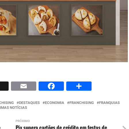
p
nkedIn
X
Email
Facebook
Share
CHISING
DESTAQUES
ECONOMIA
FRANCHISING
FRANQUIAS
IMAS NOTÍCIAS
PRÓXIMO
e
Pix supera cartões de crédito em festas de