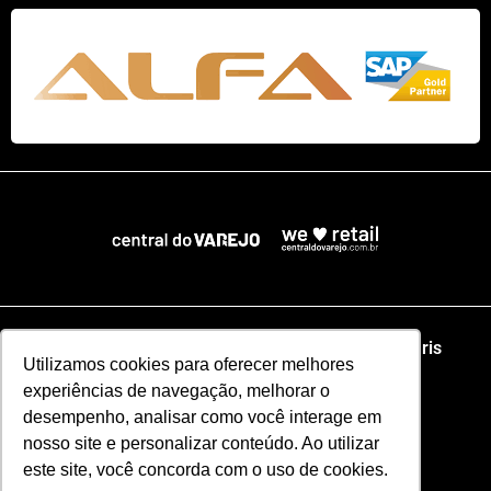
Home
NRF
NRA Chicago
NRF Paris
Utilizamos cookies para oferecer melhores
experiências de navegação, melhorar o
Web Summit Lisboa
Web Summit Rio
desempenho, analisar como você interage em
nosso site e personalizar conteúdo. Ao utilizar
Especial NRF2026
este site, você concorda com o uso de cookies.