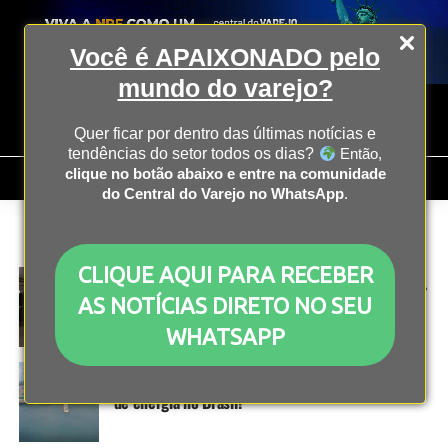
Você é APAIXONADO pelo
mundo do varejo?
Quer ficar por dentro das últimas notícias e
tendências do setor todos os dias?
Então,
clique no botão abaixo e entre na comunidade
do Central do Varejo no WhatsApp
.
All posts tagged "apagão"
CLIQUE AQUI PARA RECEBER
ECONOMIA
2 anos atrás
Indenização por perdas do apagão: veja o que fazer
AS NOTÍCIAS DIRETO NO SEU
para recorrer
WHATSAPP
ECONOMIA
2 anos atrás
Como mudanças climáticas afetam abastecimento
de energia no Brasil?