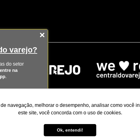
o varejo?
as do setor
entre na
App
.
AS
 de navegação, melhorar o desempenho, analisar como você inte
icago
NRF Paris
Web Summit Lisboa
Web Summi
SAPP
este site, você concorda com o uso de cookies.
Razão Social: CENTRAL DO VAREJO LTDA
Ok, entendi!
CNPJ: 51.110.853/0001-17