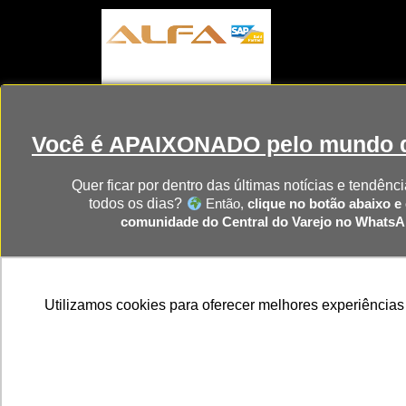
Você é APAIXONADO pelo mundo d
Quer ficar por dentro das últimas notícias e tendênci
todos os dias?
Então,
clique no botão abaixo e 
comunidade do Central do Varejo no Whats
CLIQUE AQUI PARA RECEBER 
Utilizamos cookies para oferecer melhores experiências
Home
NRF
NRA Ch
NOTÍCIAS DIRETO NO SEU WHAT