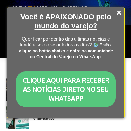
Você é APAIXONADO pelo
mundo do varejo?
Quer ficar por dentro das últimas notícias e
tendências do setor todos os dias?
Então,
clique no botão abaixo e entre na comunidade
do Central do Varejo no WhatsApp
.
All posts tagged "formas de pagamento"
CLIQUE AQUI PARA RECEBER
COMPORTAMENTO
3 anos atrás
Busca por crédito entre os brasileiros caiu 9,1%
AS NOTÍCIAS DIRETO NO SEU
em 2023
WHATSAPP
ECONOMIA
3 anos atrás
Pix chega em 2024 com recorde de movimentação
e novidades