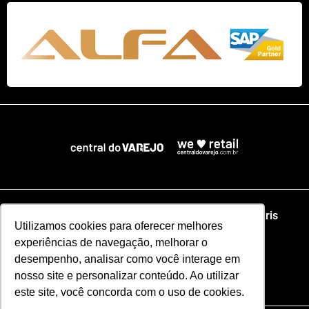
Home
NRF
NRA Chicago
NRF Paris
Utilizamos cookies para oferecer melhores
experiências de navegação, melhorar o
Web Summit Lisboa
Web Summit Rio
desempenho, analisar como você interage em
nosso site e personalizar conteúdo. Ao utilizar
Especial NRF2026
este site, você concorda com o uso de cookies.