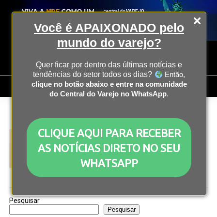
Você é APAIXONADO pelo
mundo do varejo?
Quer ficar por dentro das últimas notícias e
tendências do setor todos os dias?
Então,
clique no botão abaixo e entre na comunidade
do Central do Varejo no WhatsApp
.
All posts tagged "Home-office"
CLIQUE AQUI PARA RECEBER
COMPORTAMENTO
2 anos atrás
86% das pessoas mudariam de emprego por
AS NOTÍCIAS DIRETO NO SEU
saúde mental
WHATSAPP
Pesquisar
Pesquisar