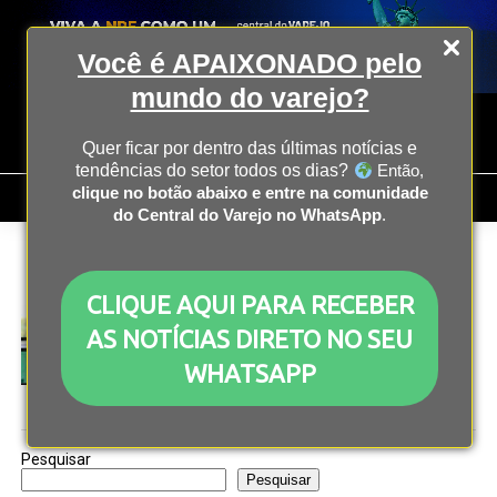
Você é APAIXONADO pelo
mundo do varejo?
Quer ficar por dentro das últimas notícias e
tendências do setor todos os dias?
Então,
clique no botão abaixo e entre na comunidade
do Central do Varejo no WhatsApp
.
All posts tagged "IA para carros"
CLIQUE AQUI PARA RECEBER
INOVAÇÃO
3 anos atrás
Microsoft e TomTom fazem parceria para criar
AS NOTÍCIAS DIRETO NO SEU
assistente de IA para carros
WHATSAPP
Pesquisar
Pesquisar