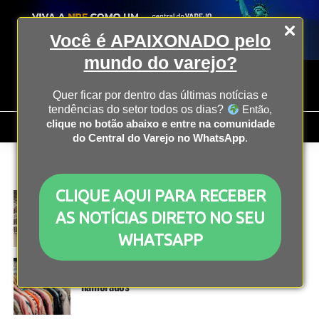
Você é APAIXONADO pelo
mundo do varejo?
Quer ficar por dentro das últimas notícias e
tendências do setor todos os dias?
Então,
clique no botão abaixo e entre na comunidade
do Central do Varejo no WhatsApp
.
All posts tagged "moda"
CLIQUE AQUI PARA RECEBER
COMPORTAMENTO
2 anos atrás
Resale: uma das práticas que mais cresce no
AS NOTÍCIAS DIRETO NO SEU
mundo
WHATSAPP
OPERAÇÃO
2 anos atrás
Moda corresponde a 33% das buscas para dia dos
namorados