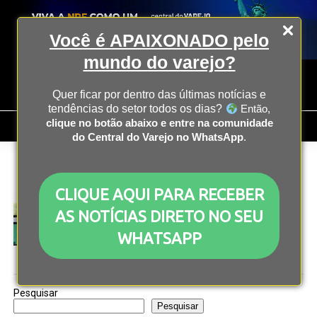
Você é APAIXONADO pelo
mundo do varejo?
Quer ficar por dentro das últimas notícias e
tendências do setor todos os dias?
Então,
clique no botão abaixo e entre na comunidade
do Central do Varejo no WhatsApp
.
All posts tagged "TomTom"
CLIQUE AQUI PARA RECEBER
INOVAÇÃO
3 anos atrás
Microsoft e TomTom fazem parceria para criar
AS NOTÍCIAS DIRETO NO SEU
assistente de IA para carros
WHATSAPP
Pesquisar
Pesquisar