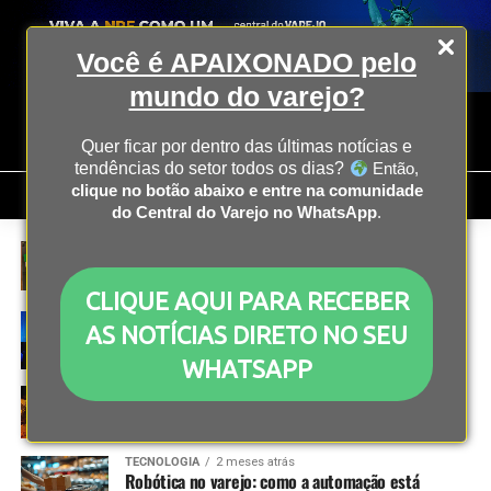
Você é APAIXONADO pelo
mundo do varejo?
Quer ficar por dentro das últimas notícias e
tendências do setor todos os dias?
Então,
clique no botão abaixo e entre na comunidade
do Central do Varejo no WhatsApp
.
CHINA INNOVATION TOUR
2 meses atrás
WeChat Pay: como a Tencent tornou o pagamento
digital parte da rotina de 1,2 bilhão de pessoas
CLIQUE AQUI PARA RECEBER
TECNOLOGIA
2 meses atrás
AS NOTÍCIAS DIRETO NO SEU
IA gera ganhos financeiros e amplia eficiência em
empresas brasileiras
WHATSAPP
ECONOMIA
2 meses atrás
Festa Junina 2026 fica mais cara, mas inflação não
atinge todos os itens do arraial
TECNOLOGIA
2 meses atrás
Robótica no varejo: como a automação está