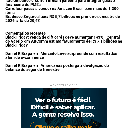
Itaú Unibanco e Soften firmam parceria para integrar gestão
financeira de PMEs
Carrefour passa a vender na Amazon Brasil com mais de 1.300
itens
Bradesco Seguros lucra R$ 5,7 bilhões no primeiro semestre de
2026, alta de 20,4%
Comentários recentes
Black Friday: venda de gift cards deve aumentar 143% - Central
do Varejo
em
ABComm estima faturamento de R$ 7,1 bilhões na
Black Friday
Daniel R Braga
em
Mercado Livre surpreende com resultados
além do e-commerce
Daniel R Braga
em
Americanas posterga a divulgação do
balanço do segundo trimestre
ADVERTISEMENT