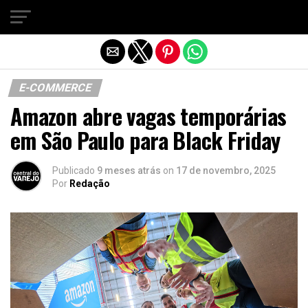
Sair da versão mobile
E-COMMERCE
Amazon abre vagas temporárias
em São Paulo para Black Friday
Publicado
9 meses atrás
on
17 de novembro, 2025
Por
Redação