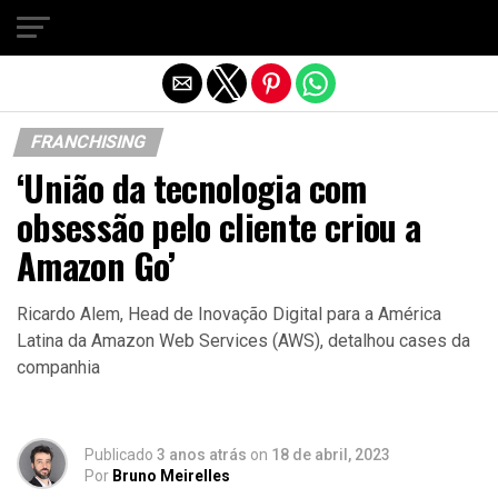
Sair da versão mobile
FRANCHISING
‘União da tecnologia com
obsessão pelo cliente criou a
Amazon Go’
Ricardo Alem, Head de Inovação Digital para a América
Latina da Amazon Web Services (AWS), detalhou cases da
companhia
Publicado
3 anos atrás
on
18 de abril, 2023
Por
Bruno Meirelles