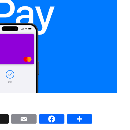
p
nkedIn
X
Email
Facebook
Share