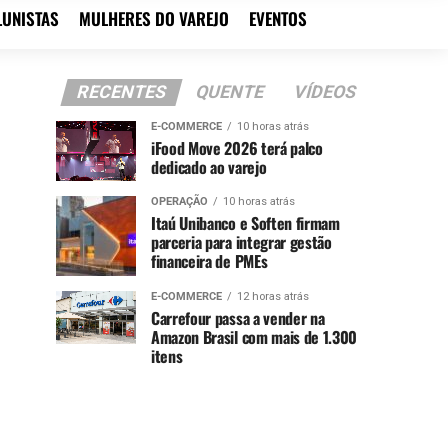
LUNISTAS
MULHERES DO VAREJO
EVENTOS
RECENTES
QUENTE
VÍDEOS
E-COMMERCE
10 horas atrás
iFood Move 2026 terá palco
dedicado ao varejo
OPERAÇÃO
10 horas atrás
Itaú Unibanco e Soften firmam
parceria para integrar gestão
financeira de PMEs
E-COMMERCE
12 horas atrás
Carrefour passa a vender na
Amazon Brasil com mais de 1.300
itens