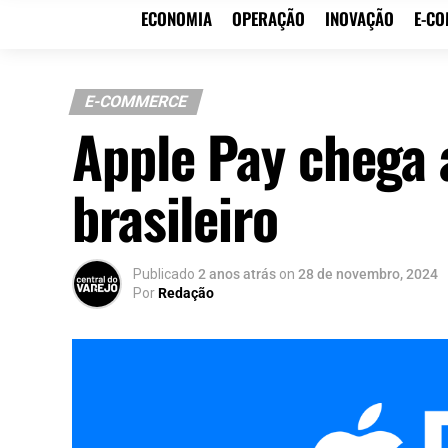
ECONOMIA
OPERAÇÃO
INOVAÇÃO
E-C
E-COMMERCE
Apple Pay chega
brasileiro
Publicado
2 anos atrás
on
28 de novembro, 2024
Por
Redação