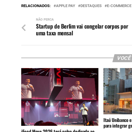
RELACIONADOS:
APPLE PAY
DESTAQUES
E-COMMERCE
NÃO PERCA
Startup de Berlim vai congelar corpos por
uma taxa mensal
VOCÊ
Itaú Unibanco e
para integrar g
iFood Move 2026 terá palco dedicado ao