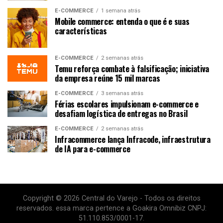
E-COMMERCE
1 semana atrás
Mobile commerce: entenda o que é e suas
características
E-COMMERCE
2 semanas atrás
Temu reforça combate à falsificação; iniciativa
da empresa reúne 15 mil marcas
E-COMMERCE
3 semanas atrás
Férias escolares impulsionam e-commerce e
desafiam logística de entregas no Brasil
E-COMMERCE
2 semanas atrás
Infracommerce lança Infracode, infraestrutura
de IA para e-commerce
Copyright © 2026 Central do Varejo - Todos os direitos
reservados. essa marca pertence a Goakira Omnibiz CNPJ:
51.110.853/0001-17.