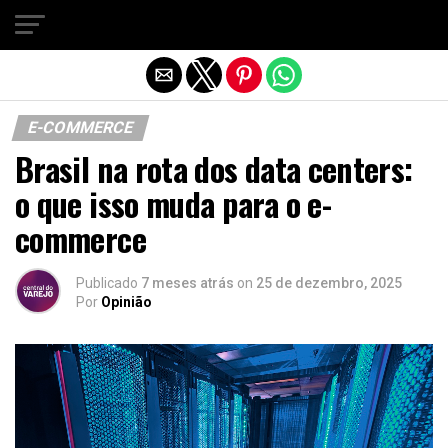
Sair da versão mobile
E-COMMERCE
Brasil na rota dos data centers:
o que isso muda para o e-
commerce
Publicado
7 meses atrás
on
25 de dezembro, 2025
Por
Opinião