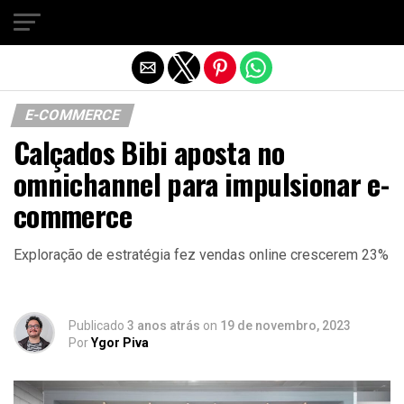
Sair da versão mobile
E-COMMERCE
Calçados Bibi aposta no
omnichannel para impulsionar e-
commerce
Exploração de estratégia fez vendas online crescerem 23%
Publicado
3 anos atrás
on
19 de novembro, 2023
Por
Ygor Piva